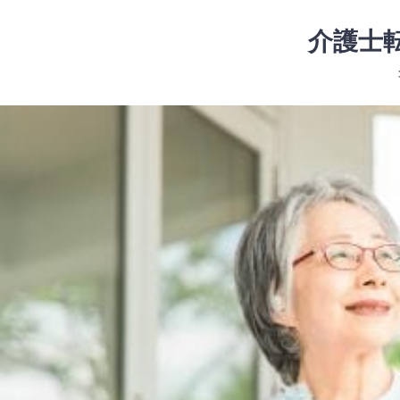
コ
ン
介護士
テ
ン
ツ
コ
へ
ン
ス
テ
キ
ン
ッ
ツ
プ
へ
ス
キ
ッ
プ