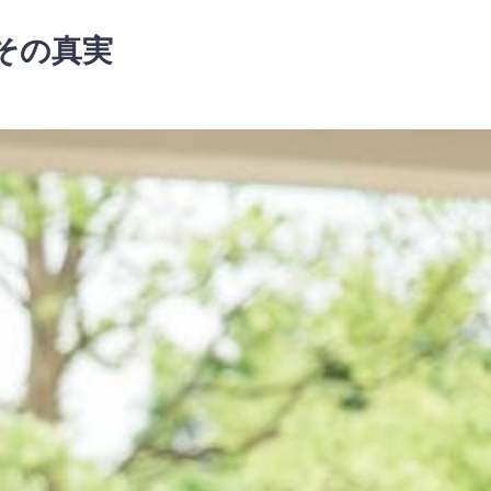
その真実
？